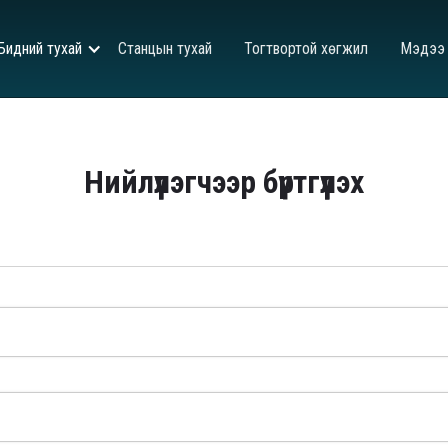
Бидний тухай
Станцын тухай
Тогтвортой хөгжил
Мэдээ
Нийлүүлэгчээр бүртгүүлэх