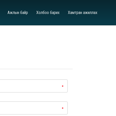
Ажлын байр
Холбоо барих
Хамтран ажиллах