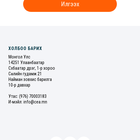
ХОЛБОО БАРИХ
Монгол Улс
14251 Улаанбаатар
Сүхбаатар дүүрэг, 1-р хороо
Сөүлийн гудамж 21
Найман зовхис барилга
10-р давхар
Утас: (976) 70003183
И-мэйл: info@cea.mn