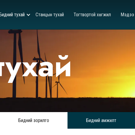
Бидний тухай
Станцын тухай
Тогтвортой хөгжил
Мэдээ
тухай
Бидний зорилго
Бидний амжилт