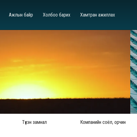
Ажлын байр
Холбоо барих
Хамтран ажиллах
Түүхэн замнал
Компанийн соёл, орчин