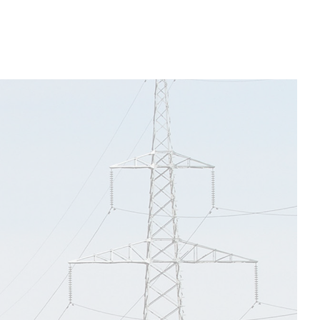
017
2018
2019
ь аймгийн 9
Asian Power Awards
“Energy Globe National
гаруулалтаас
2018
Award 2019”-ын
г бүтээн
Үндэсний ялагч
тын шагнал