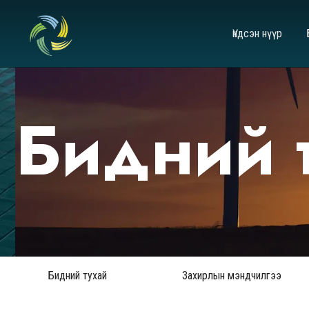
Үндсэн нүүр
Бидний 
Бидний тухай
Захирлын мэндчилгээ