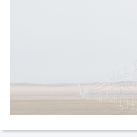
ээлтэй төсөл,Оны
шилдэг бие даасан
эрчим хүч
үйлдвэрлэгч,Оны шинэ
шилдэг технологийн
шагнал.