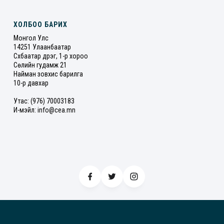
ХОЛБОО БАРИХ
Монгол Улс
14251 Улаанбаатар
Сүхбаатар дүүрэг, 1-р хороо
Сөүлийн гудамж 21
Найман зовхис барилга
10-р давхар
Утас: (976) 70003183
И-мэйл: info@cea.mn