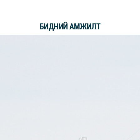
БИДНИЙ АМЖИЛТ
2017
2017
2
Өмнөгов
“Байгальд ээлтэй
Ази номхон далайн
алдар шал
ногоон технологи
салхин эрчим хүчний
шилдэ
нэвтрүүлэгч”-ийн шагнал
шилдэг хэлцэл
байгуулал