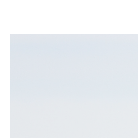
2017
2017
Эрчим хүчний салбарын
Эрчим хүчний салбарын
2017 оны шилдэг бүтээн
2017 оны шилдэг бүтээн
байгуулалтын ажил
байгуулалтын ажил,Оны
шилдэг байгаль орчинд